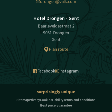
drongen@valk.com
Hotel Drongen - Gent
Baarleveldestraat 2
9031 Drongen
Gent
Plan route
Facebook
Instagram
surprisingly unique
Sitemap
Privacy
Cookies
Liability
Terms and conditions
Best price guarantee