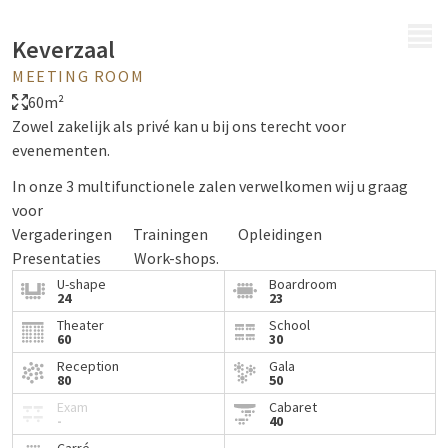
MENU
Keverzaal
MEETING ROOM
60m²
Zowel zakelijk als privé kan u bij ons terecht voor
evenementen.
In onze 3 multifunctionele zalen verwelkomen wij u graag
voor
Vergaderingen Trainingen Opleidingen
Presentaties Work-shops.
U-shape
Boardroom
Maar ook voor familiefeesten en etentjes zoals
24
23
Recepties Buffetten Menu´s
Theater
School
60
30
Walkingdiners Babyborrels Koffietafels.
Reception
Gala
Naast onze multifunctionele zalen zijn er ook nog 5
80
50
boardrooms.
Exam
Cabaret
-
40
Ideaal voor oa.