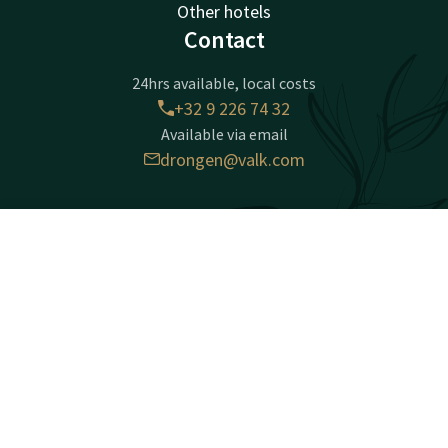
Other hotels
Contact
24hrs available, local costs
+32 9 226 74 32
Available via email
drongen@valk.com
Hotel Drongen - Gent
Contact
Account
EN
Baarleveldestraat 2
9031 Drongen
Book now
Gent
Plan route
Facebook
Instagram