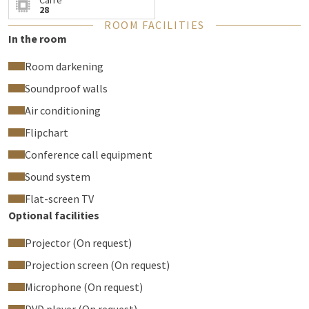
Carré
Brainstormsessies
28
One on one meetings
ROOM FACILITIES
Professionele voorstellingen van producten
In the room
Sollicitatiegesprekken
Room darkening
Onze zalen zijn voorzien van met alle moderne comforten
Soundproof walls
om uw meeting vlot en professioneel te laten verlopen.
Alle zalen zijn standaard uitgerust met flipchart en
Air conditioning
vergaderbox, 55inch flatscreen (aansluiting pc HDMI of VGA) ,
Flipchart
gratis draadloos internet.
Conference call equipment
Sound system
Flat-screen TV
Optional facilities
Projector (On request)
Projection screen (On request)
Microphone (On request)