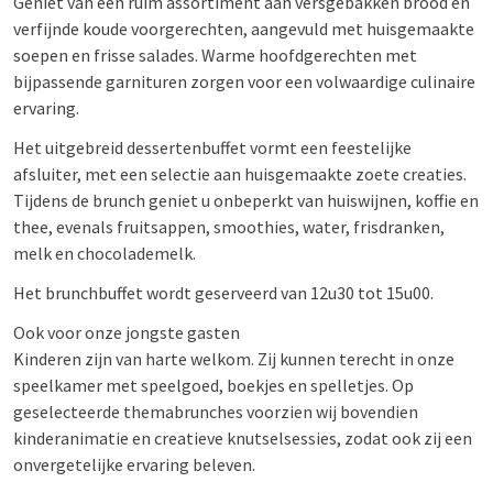
Geniet van een ruim assortiment aan versgebakken brood en
verfijnde koude voorgerechten, aangevuld met huisgemaakte
soepen en frisse salades. Warme hoofdgerechten met
bijpassende garnituren zorgen voor een volwaardige culinaire
ervaring.
Het uitgebreid dessertenbuffet vormt een feestelijke
afsluiter, met een selectie aan huisgemaakte zoete creaties.
Tijdens de brunch geniet u onbeperkt van huiswijnen, koffie en
thee, evenals fruitsappen, smoothies, water, frisdranken,
melk en chocolademelk.
Het brunchbuffet wordt geserveerd van 12u30 tot 15u00.
Ook voor onze jongste gasten
Kinderen zijn van harte welkom. Zij kunnen terecht in onze
speelkamer met speelgoed, boekjes en spelletjes. Op
geselecteerde themabrunches voorzien wij bovendien
kinderanimatie en creatieve knutselsessies, zodat ook zij een
onvergetelijke ervaring beleven.