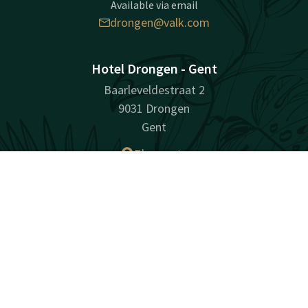
Available via email
drongen@valk.com
Hotel Drongen - Gent
Baarleveldestraat 2
9031 Drongen
Gent
Plan route
Contact
Account
EN
Book now
Facebook
Instagram
surprisingly unique
Sitemap
Privacy
Cookies
Liability
Terms and conditions