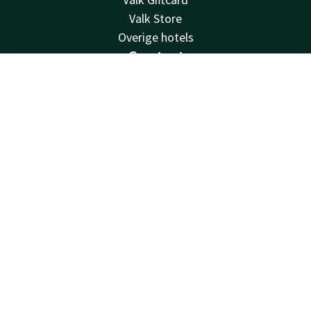
Valk Store
Overige hotels
Contact
Contact
Account
NL
24u bereikbaar - lokaal tarief
+32 9 226 74 32
Boek nu
Bereikbaar via mail
drongen@valk.com
Hotel Drongen - Gent
Baarleveldestraat 2
9031 Drongen
Gent
Plan route