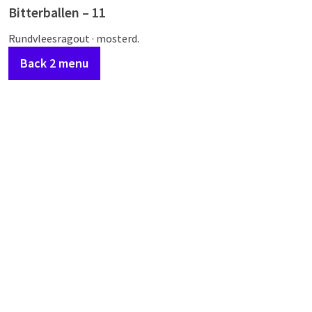
Bitterballen – 11
Rundvleesragout · mosterd.
Back 2 menu