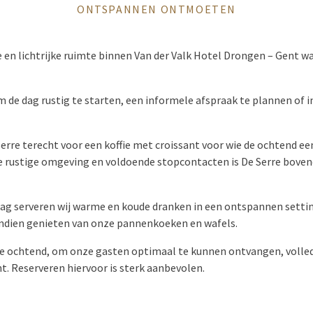
ONTSPANNEN ONTMOETEN
lle en lichtrijke ruimte binnen Van der Valk Hotel Drongen – Gent 
de dag rustig te starten, een informele afspraak te plannen of i
Serre terecht voor een koffie met croissant voor wie de ochtend 
de rustige omgeving en voldoende stopcontacten is De Serre boven
g serveren wij warme en koude dranken in een ontspannen settin
ndien genieten van onze pannenkoeken en wafels.
e ochtend, om onze gasten optimaal te kunnen ontvangen, volled
nt. Reserveren hiervoor is sterk aanbevolen.