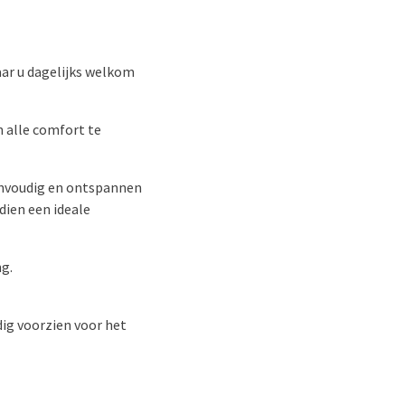
waar u dagelijks welkom
n alle comfort te
eenvoudig en ontspannen
dien een ideale
g.
ig voorzien voor het