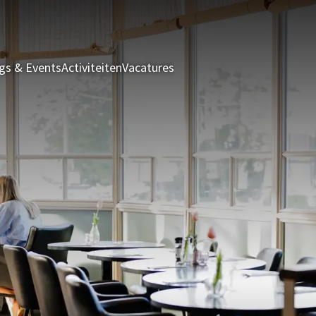
gs & Events
Activiteiten
Vacatures
Brasserie Kroost
Tafelrese