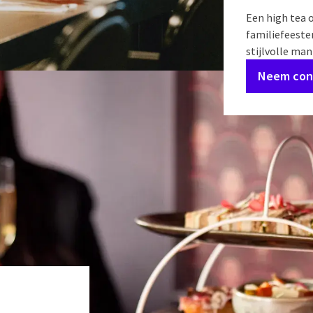
Een high tea 
familiefeeste
stijlvolle ma
Neem con