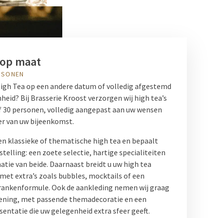
 op maat
RSONEN
igh Tea op een andere datum of volledig afgestemd
heid? Bij Brasserie Kroost verzorgen wij high tea’s
 30 personen, volledig aangepast aan uw wensen
er van uw bijeenkomst.
een klassieke of thematische high tea en bepaalt
telling: een zoete selectie, hartige specialiteiten
atie van beide. Daarnaast breidt u uw high tea
 met extra’s zoals bubbles, mocktails of een
rankenformule. Ook de aankleding nemen wij graag
ening, met passende themadecoratie en een
entatie die uw gelegenheid extra sfeer geeft.