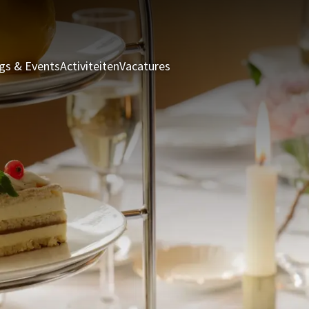
gs & Events
Activiteiten
Vacatures
Brasserie Kroost
Tafelrese