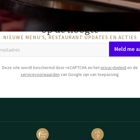
 voor onze restaurantnieuwsbri
op de hoogte
NIEUWE MENU’S, RESTAURANT UPDATES EN ACTIES
Meld me a
Deze site wordt beschermd door reCAPTCHA en het
privacybeleid
en de
servicevoorwaarden
van Google zijn van toepassing.