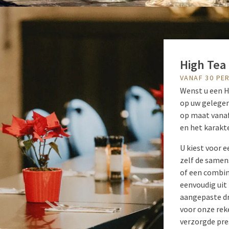
High Tea
VANAF 30 PE
Wenst u een H
op uw gelegen
op maat vanaf
en het karakt
U kiest voor 
zelf de samens
of een combin
eenvoudig uit
aangepaste d
voor onze rek
verzorgde pres