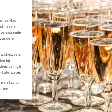
s onze Mad
d. In een
n verrassende
jzondere
dwiches, vers
en bij
dens de high
n tafelwater.
ne
en €25,00
s mee.