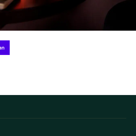
ef en blijf
an