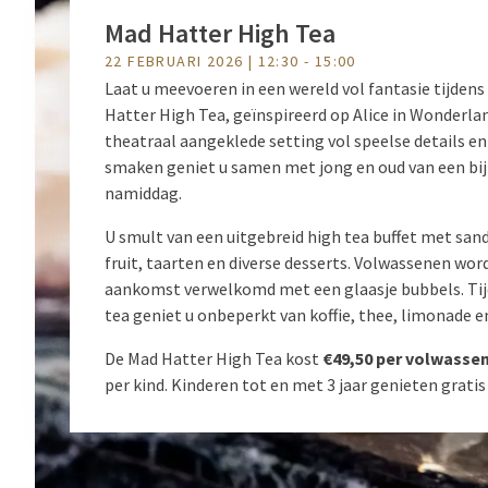
Mad Hatter High Tea
22 FEBRUARI 2026 | 12:30 - 15:00
Laat u meevoeren in een wereld vol fantasie tijden
Hatter High Tea, geïnspireerd op Alice in Wonderlan
theatraal aangeklede setting vol speelse details e
smaken geniet u samen met jong en oud van een bi
namiddag.
U smult van een uitgebreid high tea buffet met san
fruit, taarten en diverse desserts. Volwassenen word
aankomst verwelkomd met een glaasje bubbels. Tij
tea geniet u onbeperkt van koffie, thee, limonade e
De Mad Hatter High Tea kost
€49,50 per volwasse
per kind. Kinderen tot en met 3 jaar genieten grati