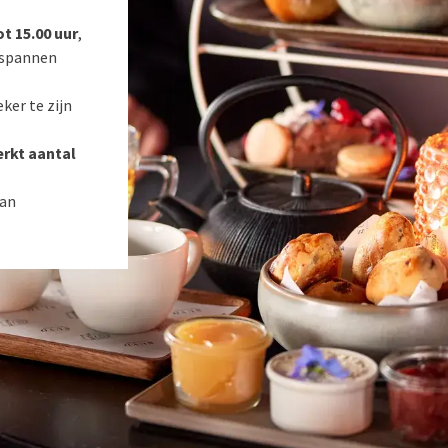
ot 15.00 uur
,
ntspannen
ker te zijn
rkt aantal
van